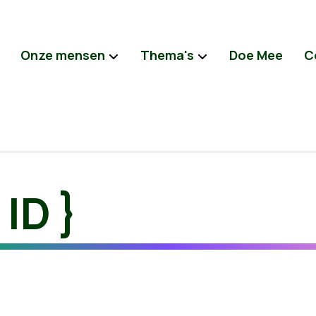
Onze mensen
Thema's
Doe Mee
C
 ID }