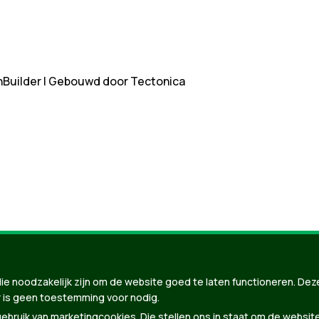
nBuilder
| Gebouwd door
Tectonica
ie noodzakelijk zijn om de website goed te laten functioneren. Dez
 is geen toestemming voor nodig.
bruik van marketingcookies. Die stellen ons in staat om de websit