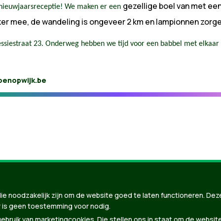
gezellige boel van met ee
 nieuwjaarsreceptie! We maken er een
ker mee, de wandeling is ongeveer 2 km en lampionnen zorge
ssiestraat 23. Onderweg hebben we tijd voor een babbel met elkaar 
enopwijk.be
ie noodzakelijk zijn om de website goed te laten functioneren. Dez
nBuilder
| Gebouwd door
Tectonica
 is geen toestemming voor nodig.
bruik van marketingcookies. Die stellen ons in staat om de websit