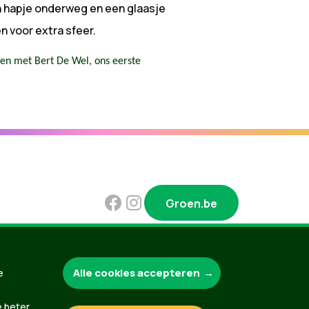
n hapje onderweg en een glaasje
n voor extra sfeer.
en met Bert De Wel, ons eerste
Groen.be
Alle cookies accepteren
e
Contact
Privacybeleid
e beter