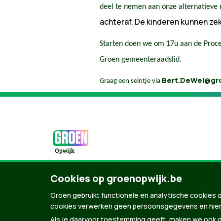
deel te nemen aan onze alternatieve
achteraf. De kinderen kunnen ze
Starten doen we om 17u aan de Proce
Groen gemeenteraadslid.
Bert.DeWel@gro
Graag een seintje via
Cookies op groenopwijk.be
Groen gebruikt functionele en analytische cookies d
© Copyright Groen 2026 | Gemaakt met
Natio
cookies verwerken geen persoonsgegevens en hier
Als je daarvoor toestemming geeft, maken we ook ge